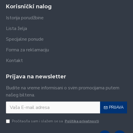
Korisnički nalog
Istorija porudžbine
Lista želja
Specijalne ponude
Forma za reklamaciju
Kontakt
Prijava na newsletter
Budite na vreme informisani o svim promocijama putem
našeg biltena.
PRIJAVA
Pročitao/la sam i slažem se sa
Politika privatnosti